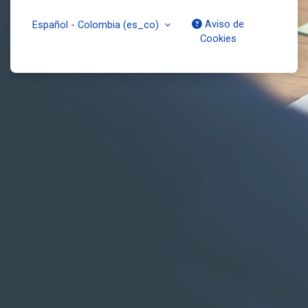
Aviso de
Español - Colombia ‎(es_co)‎
Cookies